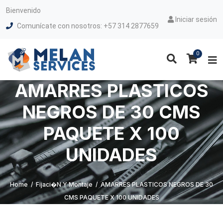
Bienvenido
Iniciar sesión
Comunícate con nosotros: +57 314 2877659
0
AMARRES PLASTICOS
NEGROS DE 30 CMS
PAQUETE X 100
UNIDADES
Home
/
Fijaci�n Y Montaje
/
AMARRES PLASTICOS NEGROS DE 30
CMS PAQUETE X 100 UNIDADES