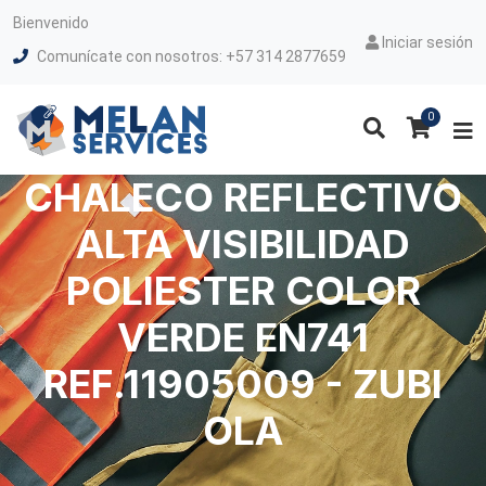
Bienvenido
Iniciar sesión
Comunícate con nosotros: +57 314 2877659
0
CHALECO REFLECTIVO
ALTA VISIBILIDAD
POLIESTER COLOR
VERDE EN741
REF.11905009 - ZUBI
OLA